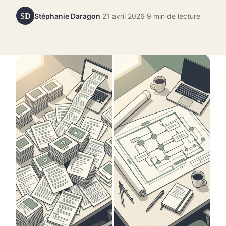
SD
Stéphanie Daragon
·
21 avril 2026
·
9 min de lecture